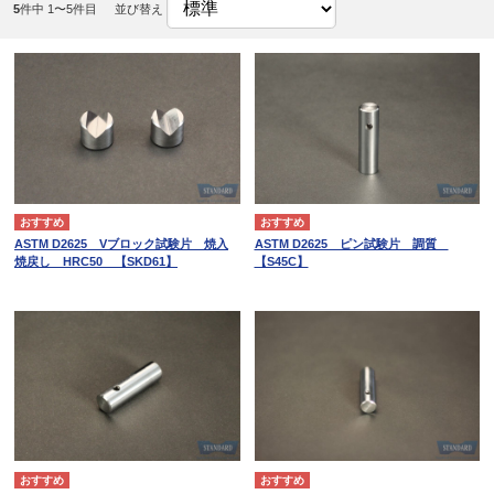
5
件中 1〜5件目
並び替え
ASTM D2625 Vブロック試験片 焼入
ASTM D2625 ピン試験片 調質
焼戻し HRC50 【SKD61】
【S45C】