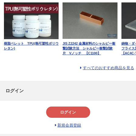
樹脂ペレット TPU(熱可塑性ポリウ
JIS Z2242 金属材料のシャルピー衝
鋳物・ダ
レタン)
撃試験方法 シャルピー衝撃試験
フライス
片 Vノッチ 【C1100】
【AC4C-
すべてのおすすめ商品を見る
ログイン
ログイン
新規会員登録