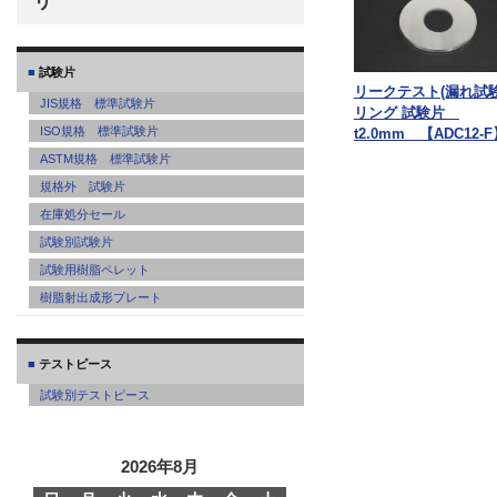
リ
試験片
リークテスト(漏れ試
JIS規格 標準試験片
リング 試験片
ISO規格 標準試験片
t2.0mm 【ADC12-
ASTM規格 標準試験片
規格外 試験片
在庫処分セール
試験別試験片
試験用樹脂ペレット
樹脂射出成形プレート
テストピース
試験別テストピース
2026年8月