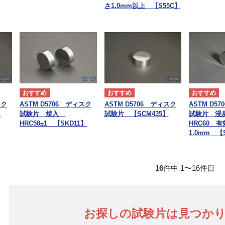
さ1.0mm以上 【S55C】
スク
ASTM D5706 ディスク
ASTM D5706 ディスク
ASTM D5
】
試験片 焼入
試験片 【SCM435】
試験片 浸
HRC58±1 【SKD11】
HRC60 有
1.0mm 【
16
件中 1〜16件目
お探しの試験片は見つか