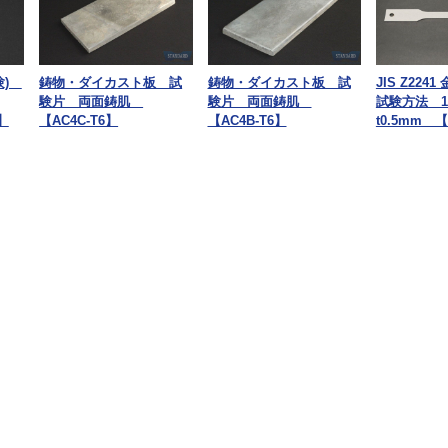
験)
鋳物・ダイカスト板 試
鋳物・ダイカスト板 試
JIS Z224
験片 両面鋳肌
験片 両面鋳肌
試験方法 
F】
【AC4C-T6】
【AC4B-T6】
t0.5mm 【