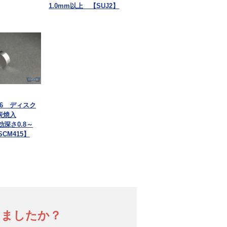
1.0mm以上 【SUJ2】
706 ディスク
炭焼入
効深さ0.8～
SCM415】
りましたか？