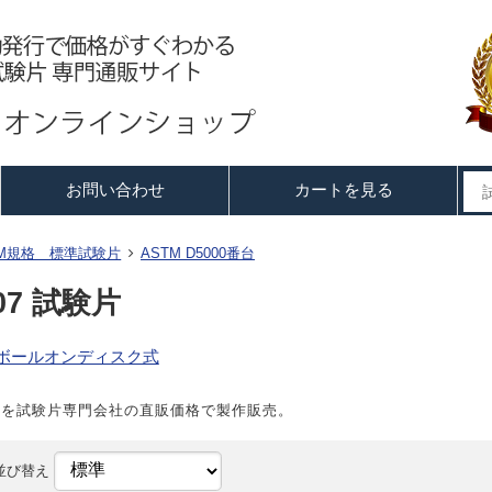
お問い合わせ
カートを見る
TM規格 標準試験片
ASTM D5000番台
707 試験片
RV ボールオンディスク式
試験片を試験片専門会社の直販価格で製作販売。
並び替え