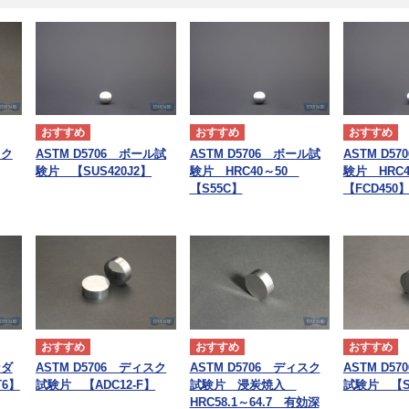
スク
ASTM D5706 ボール試
ASTM D5706 ボール試
ASTM D5
験片 【SUS420J2】
験片 HRC40～50
験片 HRC
【S55C】
【FCD450
ンダ
ASTM D5706 ディスク
ASTM D5706 ディスク
ASTM D5
T6】
試験片 【ADC12-F】
試験片 浸炭焼入
試験片 【S
HRC58.1～64.7 有効深