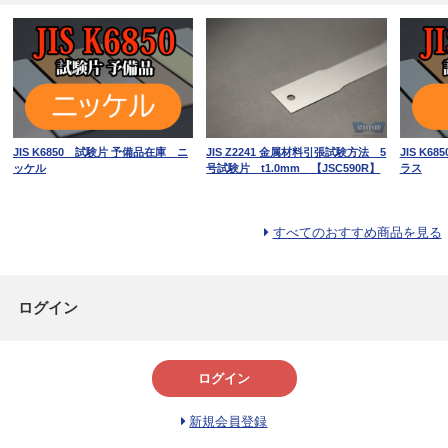
JIS K6850 試験片 予備品在庫 ニ
JIS Z2241 金属材料引張試験方法 5
JIS K
ッケル
号試験片 t1.0mm 【JSC590R】
ラス
すべてのおすすめ商品を見る
ログイン
ログイン
新規会員登録