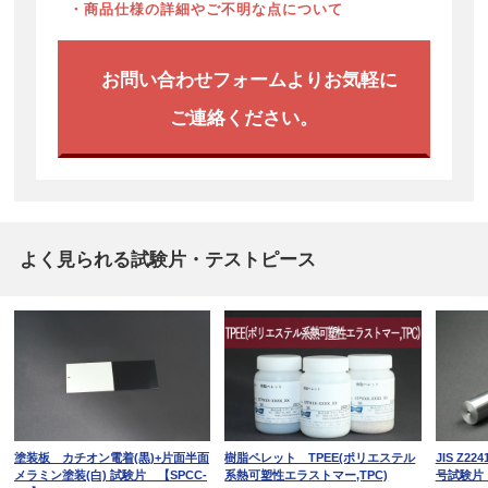
・商品仕様の詳細やご不明な点について
お問い合わせフォームよりお気軽に
ご連絡ください。
よく見られる試験片・テストピース
塗装板 カチオン電着(黒)+片面半面
樹脂ペレット TPEE(ポリエステル
JIS Z
メラミン塗装(白) 試験片 【SPCC-
系熱可塑性エラストマー,TPC)
号試験片 