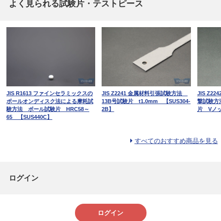
よく見られる試験片・テストピース
JIS R1613 ファインセラミックスの
JIS Z2241 金属材料引張試験方法
JIS Z
ボールオンディスク法による摩耗試
13B号試験片 t1.0mm 【SUS304-
撃試験方
験方法 ボール試験片 HRC58～
2B】
片 Vノッ
65 【SUS440C】
すべてのおすすめ商品を見る
ログイン
ログイン