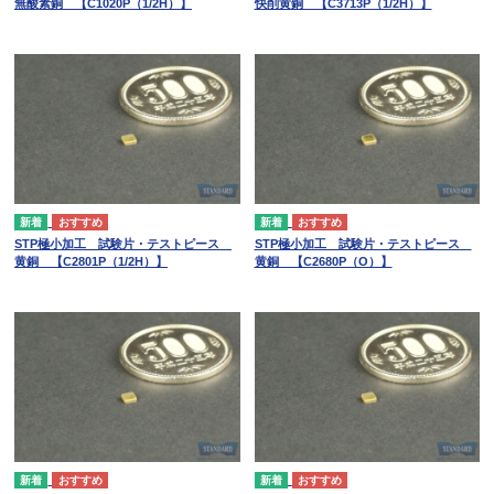
無酸素銅 【C1020P（1/2H）】
快削黄銅 【C3713P（1/2H）】
STP極小加工 試験片・テストピース
STP極小加工 試験片・テストピース
黄銅 【C2801P（1/2H）】
黄銅 【C2680P（O）】