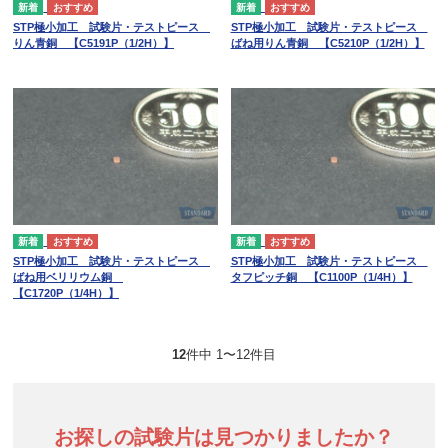
STP極小加工 試験片・テストピース
STP極小加工 試験片・テストピース
りん青銅 【C5191P（1/2H）】
ばね用りん青銅 【C5210P（1/2H）】
STP極小加工 試験片・テストピース
STP極小加工 試験片・テストピース
ばね用ベリリウム銅
タフピッチ銅 【C1100P（1/4H）】
【C1720P（1/4H）】
12
件中 1〜12件目
お探しの試験片は見つかりましたか？