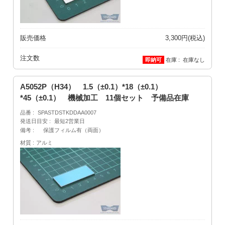
販売価格
3,300円(税込)
注文数
在庫
在庫なし
A5052P（H34） 1.5（±0.1）*18（±0.1）
*45（±0.1） 機械加工 11個セット 予備品在庫
品番
SPASTDSTKDDAA0007
発送日目安
最短2営業日
備考
保護フィルム有（両面）
材質
アルミ