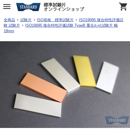
全商品
試験片
ISO規格 標準試験片
ISO19095 接合特性評価試
験 試験片
ISO19095 接合特性評価試験 TypeB 重合わせ試験片 幅
18mm