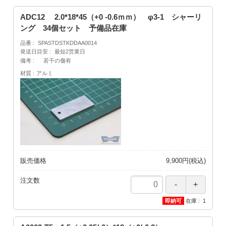
ADC12 2.0*18*45（+0 -0.6ｍｍ） φ3-1 シャーリ
ング 34個セット 予備品在庫
品番
SPASTDSTKDDAA0014
発送日目安
最短2営業日
備考
若干の傷有
材質
アルミ
販売価格
9,900円(税込)
注文数
在庫
1