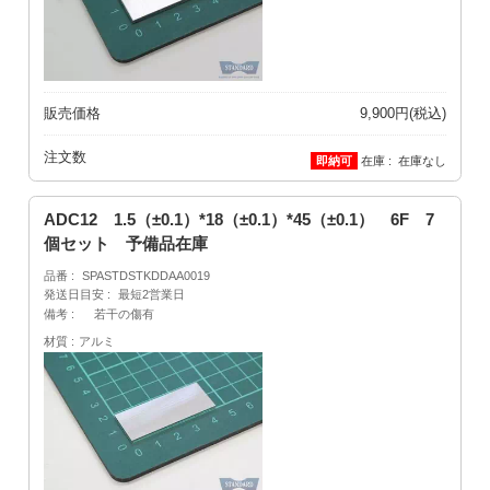
販売価格
9,900円(税込)
注文数
在庫
在庫なし
ADC12 1.5（±0.1）*18（±0.1）*45（±0.1） 6F 7
個セット 予備品在庫
品番
SPASTDSTKDDAA0019
発送日目安
最短2営業日
備考
若干の傷有
材質
アルミ