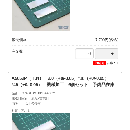
販売価格
7,700円(税込)
注文数
在庫
1
A5052P（H34） 2.0（+0/-0.05）*18（+0/-0.05）
*45（+0/-0.05） 機械加工 6個セット 予備品在庫
品番
SPASTDSTKDDAA0021
発送日目安
最短2営業日
備考
若干の傷有
材質
アルミ