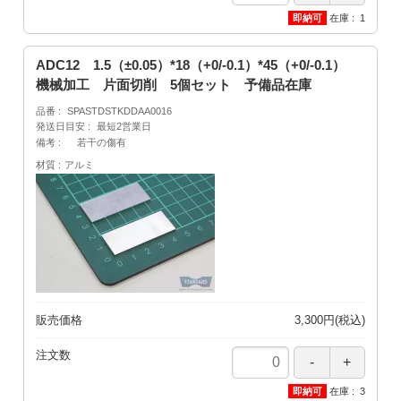
在庫
1
ADC12 1.5（±0.05）*18（+0/-0.1）*45（+0/-0.1）
機械加工 片面切削 5個セット 予備品在庫
品番
SPASTDSTKDDAA0016
発送日目安
最短2営業日
備考
若干の傷有
材質
アルミ
販売価格
3,300円(税込)
注文数
在庫
3