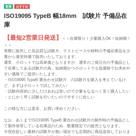
ISO19095 TypeB 幅18mm 試験片 予備品在
庫
【最短2営業日発送】
＜＜在庫限り！少量購入OK！短納期！
＞＞
実際に販売した高品質な試験片、テストピースや材料の予備在庫品を少
量から激安特価で販売いたしております。
通常、小ロットでは高単価となりますが、通常のご発注分の予備品とし
て在庫してある試験片の為、短納期かつ小ロットでも低価格でお求めや
すい価格でご提供いたします。
・ISO19095 TypeB 重合わせ試験片 の試験片を購入を考えているけ
ど、まずは小ロットで試してみたい
・試験内容的に少しだけあれば良いので少量をなるべく安く購入したい
・とにかく早く試験を行いたいので今すぐに欲しい
この様な方には是非、お買い求めください。
なお、あくまでISO19095 TypeB 重合わせ試験片の製作時の予備品とし
て製作保管している在庫品のため、数量限定での販売となります。
今現在欲しい素材の試験片が無い場合でも定期的に商品追加しておりま