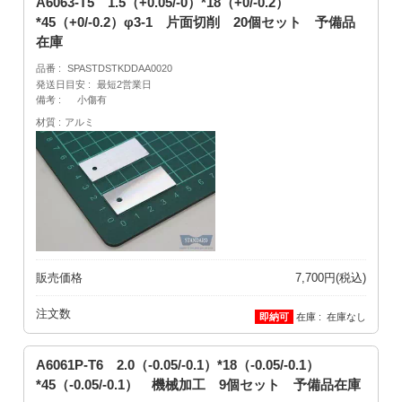
A6063-T5 1.5（+0.05/-0）*18（+0/-0.2）
*45（+0/-0.2）φ3-1 片面切削 20個セット 予備品
在庫
品番
SPASTDSTKDDAA0020
発送日目安
最短2営業日
備考
小傷有
材質
アルミ
販売価格
7,700円(税込)
注文数
在庫
在庫なし
A6061P-T6 2.0（-0.05/-0.1）*18（-0.05/-0.1）
*45（-0.05/-0.1） 機械加工 9個セット 予備品在庫