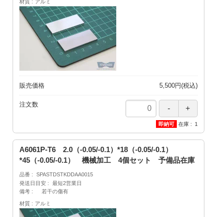
材質
アルミ
販売価格
5,500円(税込)
注文数
在庫
1
A6061P-T6 2.0（-0.05/-0.1）*18（-0.05/-0.1）
*45（-0.05/-0.1） 機械加工 4個セット 予備品在庫
品番
SPASTDSTKDDAA0015
発送日目安
最短2営業日
備考
若干の傷有
材質
アルミ