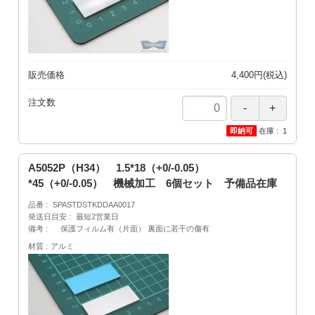
販売価格
4,400円(税込)
注文数
在庫
1
A5052P（H34） 1.5*18（+0/-0.05）
*45（+0/-0.05） 機械加工 6個セット 予備品在庫
品番
SPASTDSTKDDAA0017
発送日目安
最短2営業日
備考
保護フィルム有（片面） 裏面に若干の傷有
材質
アルミ