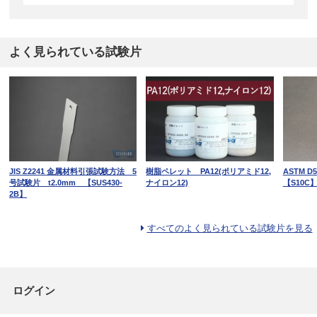
よく見られている試験片
JIS Z2241 金属材料引張試験方法 5
樹脂ペレット PA12(ポリアミド12,
ASTM 
号試験片 t2.0mm 【SUS430-
ナイロン12)
【S10C
2B】
すべてのよく見られている試験片を見る
ログイン