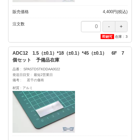
販売価格
4,400円(税込)
注文数
在庫
3
ADC12 1.5（±0.1）*18（±0.1）*45（±0.1） 6F 7
個セット 予備品在庫
品番
SPASTDSTKDDAA0022
発送日目安
最短2営業日
備考
若干の傷有
材質
アルミ