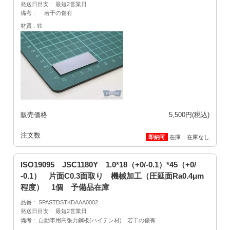
発送日目安
最短2営業日
備考
若干の傷有
材質
鉄
販売価格
5,500円(税込)
注文数
在庫
在庫なし
ISO19095 JSC1180Y 1.0*18（+0/-0.1）*45（+0/
-0.1） 片面C0.3面取り 機械加工（圧延面Ra0.4μm
程度） 1個 予備品在庫
品番
SPASTDSTKDAAA0002
発送日目安
最短2営業日
備考
自動車用高張力鋼板(ハイテン材) 若干の傷有