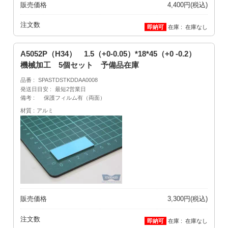
販売価格
4,400円(税込)
注文数
在庫
在庫なし
A5052P（H34） 1.5（+0-0.05）*18*45（+0 -0.2）
機械加工 5個セット 予備品在庫
品番
SPASTDSTKDDAA0008
発送日目安
最短2営業日
備考
保護フィルム有（両面）
材質
アルミ
販売価格
3,300円(税込)
注文数
在庫
在庫なし