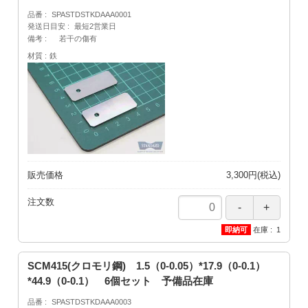
品番
SPASTDSTKDAAA0001
発送日目安
最短2営業日
備考
若干の傷有
材質
鉄
販売価格
3,300円(税込)
注文数
在庫
1
SCM415(クロモリ鋼) 1.5（0-0.05）*17.9（0-0.1）
*44.9（0-0.1） 6個セット 予備品在庫
品番
SPASTDSTKDAAA0003