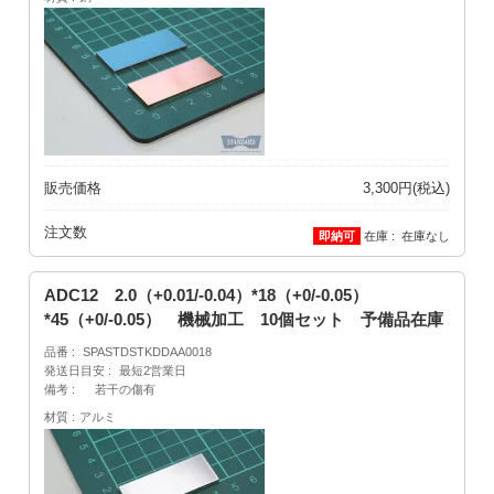
販売価格
3,300円(税込)
注文数
在庫
在庫なし
ADC12 2.0（+0.01/-0.04）*18（+0/-0.05）
*45（+0/-0.05） 機械加工 10個セット 予備品在庫
品番
SPASTDSTKDDAA0018
発送日目安
最短2営業日
備考
若干の傷有
材質
アルミ