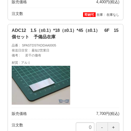
販売価格
4,400円(税込)
注文数
在庫
在庫なし
ADC12 1.5（±0.1）*18（±0.1）*45（±0.1） 6F 15
個セット 予備品在庫
品番
SPASTDSTKDDAA0005
発送日目安
最短2営業日
備考
若干の傷有
材質
アルミ
販売価格
7,700円(税込)
注文数