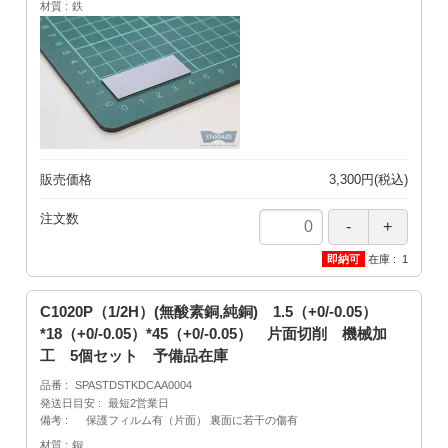
材質
鉄
販売価格
3,300円(税込)
注文数
在庫
1
C1020P（1/2H）(無酸素銅,純銅) 1.5（+0/-0.05）
*18（+0/-0.05）*45（+0/-0.05） 片面切削 機械加
工 5個セット 予備品在庫
品番
SPASTDSTKDCAA0004
発送日目安
最短2営業日
備考
保護フィルム有（片面） 裏面に若干の傷有
材質
銅