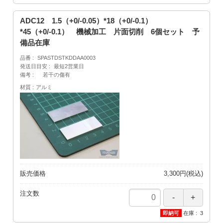
ADC12 1.5（+0/-0.05）*18（+0/-0.1）
*45（+0/-0.1） 機械加工 片面切削 6個セット 予
備品在庫
品番
SPASTDSTKDDAA0003
発送日目安
最短2営業日
備考
若干の傷有
材質
アルミ
販売価格
3,300円(税込)
注文数
在庫
3