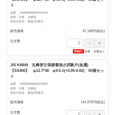
ト
品番
JISK6849AAAA010010
形状・仕様
丸棒形
発送日目安
最短2営業日
販売価格
47,190円(税込)
注文数
在庫
在庫あり
JIS K6849 丸棒形引張接着強さ試験片(金属)
【SS400】 φ12.7*38 φ4.5-1(+0.05-0.02) 50個セッ
ト
品番
JISK6849AAAA010050
形状・仕様
丸棒形
発送日目安
最短2営業日
販売価格
141,075円(税込)
注文数