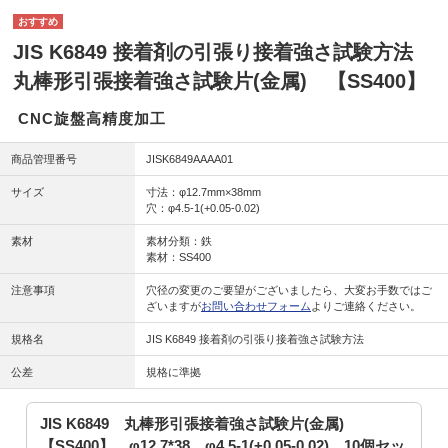
JIS K6849 接着剤の引張り接着強さ試験方法
丸棒形引張接着強さ試験片(金属) 【SS400】
CNC旋盤高精度加工
商品管理番号
JISK6849AAAA01
サイズ
寸法：φ12.7mm×38mm
穴：φ4.5-1(+0.05-0.02)
素材
素材分類：鉄
素材：SS400
注意事項
穴径の変更のご要望がございましたら、大変お手数ではご
ざいますが
お問い合わせフォーム
よりご連絡ください。
規格名
JIS K6849 接着剤の引張り接着強さ試験方法
公差
規格に準拠
JIS K6849 丸棒形引張接着強さ試験片(金属)
【SS400】 φ12.7*38 φ4.5-1(+0.05-0.02) 10個セッ