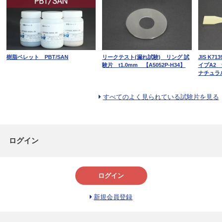
樹脂ペレット PBT/SAN
リークテスト(漏れ試験) リング 試
JIS K
験片 t1.0mm 【A5052P-H34】
イプA2 
ナチュラ
すべてのよく見られている試験片を見る
ログイン
ログイン
新規会員登録