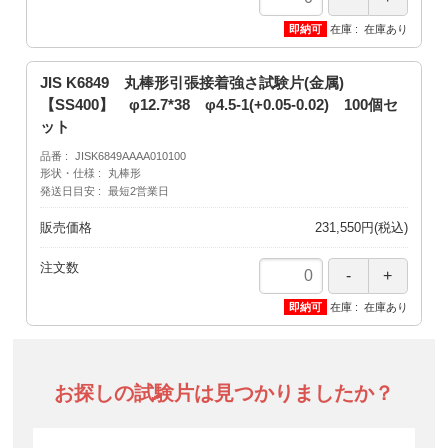
在庫
在庫あり
JIS K6849 丸棒形引張接着強さ試験片(金属)
【SS400】 φ12.7*38 φ4.5-1(+0.05-0.02) 100個セ
ット
品番
JISK6849AAAA010100
形状・仕様
丸棒形
発送日目安
最短2営業日
販売価格
231,550円(税込)
注文数
在庫
在庫あり
お探しの試験片は見つかりましたか？