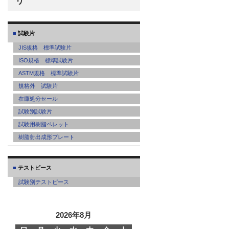
リ
試験片
JIS規格 標準試験片
ISO規格 標準試験片
ASTM規格 標準試験片
規格外 試験片
在庫処分セール
試験別試験片
試験用樹脂ペレット
樹脂射出成形プレート
テストピース
試験別テストピース
2026年8月