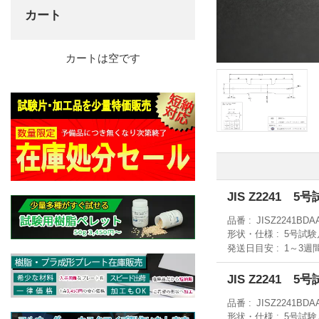
カート
カートは空です
JIS Z2241 
品番
JISZ2241BDA
形状・仕様
5号試験
発送日目安
1～3週
JIS Z2241 
品番
JISZ2241BDA
形状・仕様
5号試験