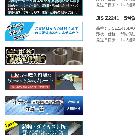
発送日目安
1～3週
JIS Z2241 
品番
JISZ2241BDA
形状・仕様
5号試験
発送日目安
1～3週