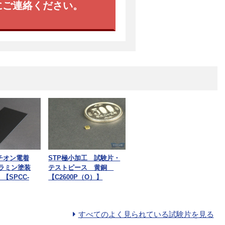
にご連絡ください。
チオン電着
STP極小加工 試験片・
メラミン塗装
テストピース 黄銅
 【SPCC-
【C2600P（O）】
すべてのよく見られている試験片を見る