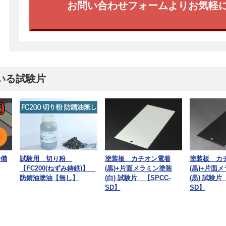
お問い合わせフォームよりお気軽
いる試験片
予備
試験用 切り粉
塗装板 カチオン電着
塗装板 カ
【FC200(ねずみ鋳鉄)】
(黒)+片面メラミン塗装
(黒)+片面
防錆油塗油【無し】
(白) 試験片 【SPCC-
(黒) 試験片
SD】
SD】