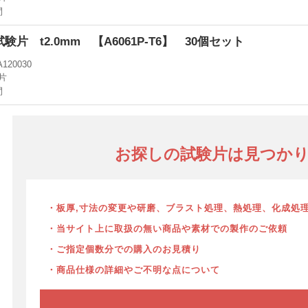
間
5号試験片 t2.0mm 【A6061P-T6】 30個セット
A120030
片
間
お探しの試験片は見つか
・板厚,寸法の変更や研磨、ブラスト処理、熱処理、化成処
・当サイト上に取扱の無い商品や素材での製作のご依頼
・ご指定個数分での購入のお見積り
・商品仕様の詳細やご不明な点について