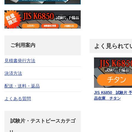
ご利用案内
よく見られて
見積書発行方法
決済方法
配送・送料・返品
JIS K6850 試験片 
品在庫 チタン
よくある質問
試験片・テストピースカテゴ