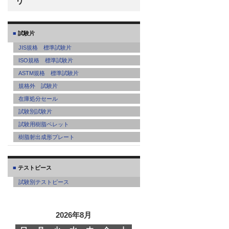
リ
試験片
JIS規格 標準試験片
ISO規格 標準試験片
ASTM規格 標準試験片
規格外 試験片
在庫処分セール
試験別試験片
試験用樹脂ペレット
樹脂射出成形プレート
テストピース
試験別テストピース
2026年8月