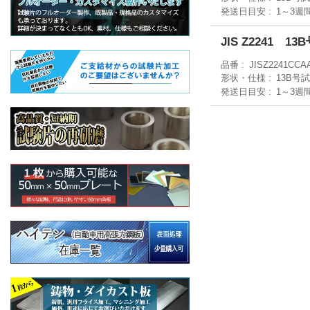
発送日目安
1～3週
JIS Z2241 1
品番
JISZ2241CCA
形状・仕様
13B号
発送日目安
1～3週