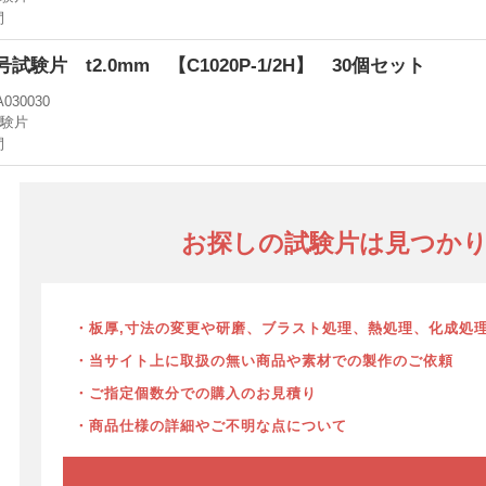
間
3B号試験片 t2.0mm 【C1020P-1/2H】 30個セット
A030030
試験片
間
お探しの試験片は見つか
・板厚,寸法の変更や研磨、ブラスト処理、熱処理、化成処
・当サイト上に取扱の無い商品や素材での製作のご依頼
・ご指定個数分での購入のお見積り
・商品仕様の詳細やご不明な点について