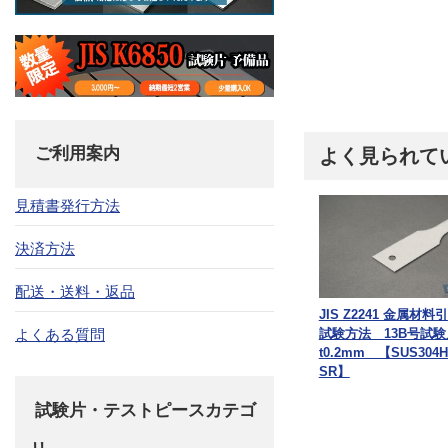
ご利用案内
よく見られて
見積書発行方法
決済方法
配送・送料・返品
JIS Z2241 金属材料
試験方法 13B号試
よくある質問
t0.2mm 【SUS304H
SR】
試験片・テストピースカテゴ