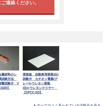
にご連絡ください。
2 金属材料のシ
塗装板 自動車用塗装(白)
撃試験方法
試験片 カチオン電着(グ
衝撃試験片 V
レー)+ウレタン塗装
1020】
(白)+ウレタンクリヤー
【SPCC-SD】
すべてのよく見られている試験片を見る