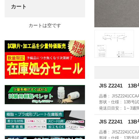
カート
カートは空です
JIS Z2241 1
品番
JISZ2241CCA
形状・仕様
13B号
発送日目安
1～3週
JIS Z2241 1
品番
JISZ2241CCA
形状・仕様
13B号