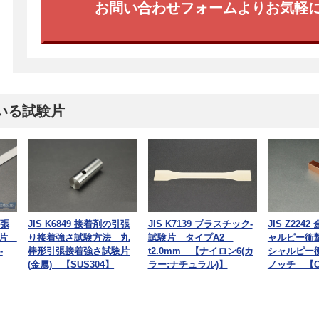
お問い合わせフォームよりお気軽
いる試験片
引張
JIS K6849 接着剤の引張
JIS K7139 プラスチック-
JIS Z224
験片
り接着強さ試験方法 丸
試験片 タイプA2
ャルピー衝
-
棒形引張接着強さ試験片
t2.0mm 【ナイロン6(カ
シャルピー
(金属) 【SUS304】
ラー:ナチュラル)】
ノッチ 【C