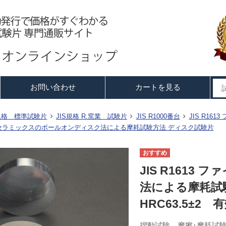
お問い合わせ
カートを見る
S規格 標準試験片
JIS規格 R.窯業 試験片
JIS R1000番台
JIS R1
ァインセラミックスのボールオンディスク法による摩耗試験方法 ディスク試験片
JIS R161
法による摩耗試
HRC63.5±2
摺動試験、摩擦･摩耗試