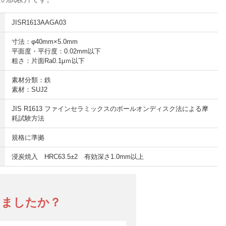
JISR1613AAGA03
寸法：φ40mm×5.0mm
平面度・平行度：0.02mm以下
粗さ：片面Ra0.1μｍ以下
素材分類：鉄
素材：SUJ2
JIS R1613 ファインセラミックスのボールオンディスク法による摩
耗試験方法
規格に準拠
浸炭焼入 HRC63.5±2 有効深さ1.0mm以上
りましたか？