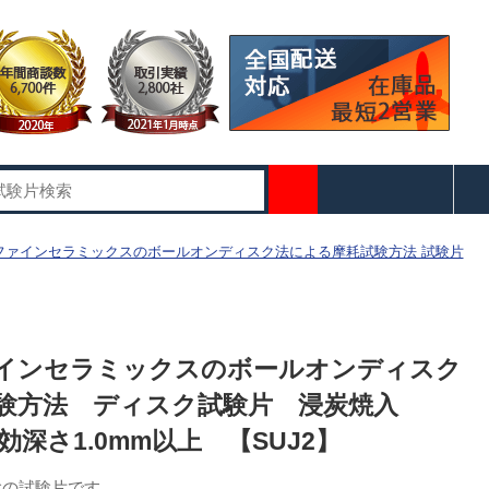
613 ファインセラミックスのボールオンディスク法による摩耗試験方法 試験片
3 ファインセラミックスのボールオンディスク
験方法 ディスク試験片 浸炭焼入
 有効深さ1.0mm以上 【SUJ2】
験の試験片です。