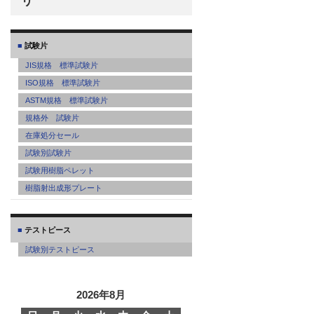
リ
試験片
JIS規格 標準試験片
ISO規格 標準試験片
ASTM規格 標準試験片
規格外 試験片
在庫処分セール
試験別試験片
試験用樹脂ペレット
樹脂射出成形プレート
テストピース
試験別テストピース
2026年8月