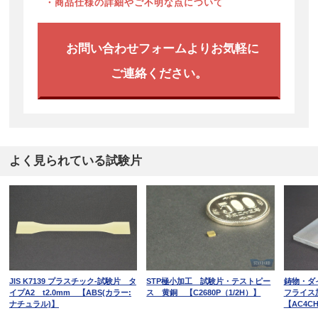
・商品仕様の詳細やご不明な点について
お問い合わせフォームよりお気軽に
ご連絡ください。
よく見られている試験片
JIS K7139 プラスチック-試験片 タ
STP極小加工 試験片・テストピー
鋳物・ダ
イプA2 t2.0mm 【ABS(カラー:
ス 黄銅 【C2680P（1/2H）】
フライス
ナチュラル)】
【AC4CH