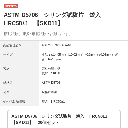
ASTM D5706 シリンダ試験片 焼入
HRC58±1 【SKD11】
摺動試験、摩擦･摩耗試験の試験片です。
商品管理番号
ASTMD5706BAGA01
サイズ
寸法：φ14.95mm（±0.02mm）×22mm（±0.05mm） 粗
さ：Ra1.6μｍ
素材
素材分類：鉄
素材：SKD11
規格名
ASTM D5706
公差
規格に準拠
その他製品情報
焼入 HRC58±1
ASTM D5706 シリンダ試験片 焼入 HRC58±1
【SKD11】 20個セット