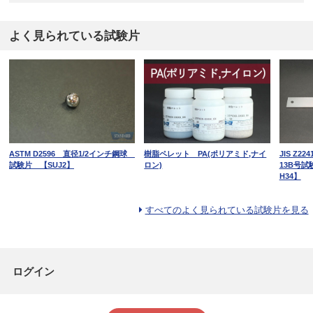
よく見られている試験片
ASTM D2596 直径1/2インチ鋼球
樹脂ペレット PA(ポリアミド,ナイ
JIS Z
試験片 【SUJ2】
ロン)
13B号試験
H34】
すべてのよく見られている試験片を見る
ログイン