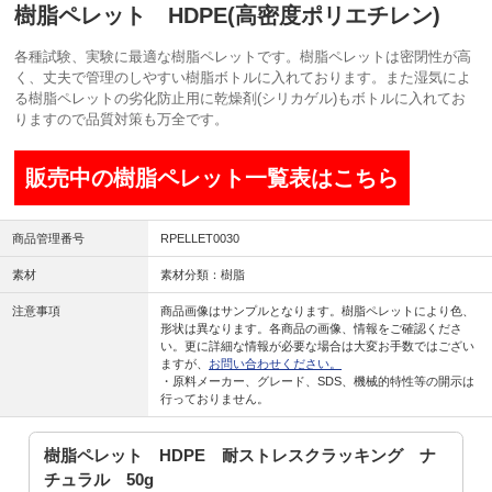
樹脂ペレット HDPE(高密度ポリエチレン)
各種試験、実験に最適な樹脂ペレットです。樹脂ペレットは密閉性が高
く、丈夫で管理のしやすい樹脂ボトルに入れております。また湿気によ
る樹脂ペレットの劣化防止用に乾燥剤(シリカゲル)もボトルに入れてお
りますので品質対策も万全です。
販売中の樹脂ペレット一覧表はこちら
商品管理番号
RPELLET0030
素材
素材分類：樹脂
注意事項
商品画像はサンプルとなります。樹脂ペレットにより色、
形状は異なります。各商品の画像、情報をご確認くださ
い。更に詳細な情報が必要な場合は大変お手数ではござい
ますが、
お問い合わせください。
・原料メーカー、グレード、SDS、機械的特性等の開示は
行っておりません。
樹脂ペレット HDPE 耐ストレスクラッキング ナ
チュラル 50g