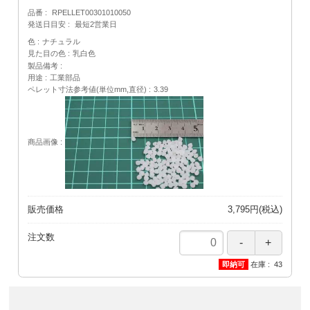
品番
RPELLET00301010050
発送日目安
最短2営業日
色
ナチュラル
見た目の色
乳白色
製品備考
用途
工業部品
ペレット寸法参考値(単位mm,直径)
3.39
商品画像
販売価格
3,795円(税込)
注文数
在庫
43