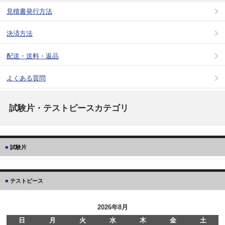
見積書発行方法
決済方法
配送・送料・返品
よくある質問
試験片・テストピースカテゴリ
試験片
テストピース
2026年8月
日
月
火
水
木
金
土