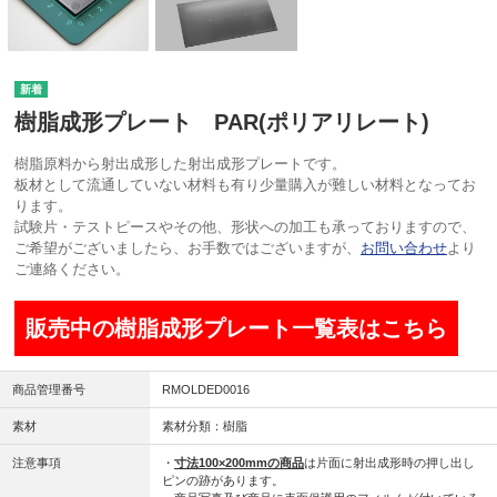
樹脂成形プレート PAR(ポリアリレート)
樹脂原料から射出成形した射出成形プレートです。
板材として流通していない材料も有り少量購入が難しい材料となってお
ります。
試験片・テストピースやその他、形状への加工も承っておりますので、
ご希望がございましたら、お手数ではございますが、
お問い合わせ
より
ご連絡ください。
販売中の樹脂成形プレート一覧表はこちら
商品管理番号
RMOLDED0016
素材
素材分類：樹脂
注意事項
・
寸法100×200mmの商品
は片面に射出成形時の押し出し
ピンの跡があります。