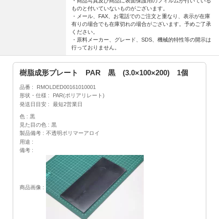
・商品写真及び商品に表面保護用のフィルムが付いている
ものと付いていないものがございます。
・メール、FAX、お電話でのご注文と重なり、表示が在庫
有りの場合でも在庫切れの場合がございます。予めご了承
ください。
・原料メーカー、グレード、SDS、機械的特性等の開示は
行っておりません。
樹脂成形プレート PAR 黒 (3.0×100×200) 1個
品番
RMOLDED00161010001
形状・仕様
PAR(ポリアリレート)
発送日目安
最短2営業日
色
黒
見た目の色
黒
製品備考
不透明ポリマーアロイ
用途
備考
商品画像