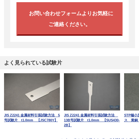
お問い合わせフォームよりお気軽に
ご連絡ください。
よく見られている試験片
JIS Z2241 金属材料引張試験方法 5
JIS Z2241 金属材料引張試験方法
STP極
号試験片 t1.0mm 【JSC780Y】
13B号試験片 t1.0mm 【SUS430-
ス 黄銅 
2B】