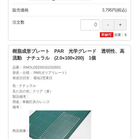
販売価格
3,795円(税込)
注文数
在庫
6
樹脂成形プレート PAR 光学グレード 透明性、高
流動 ナチュラル (2.0×100×200) 1個
品番
RMOLDED00161020001
形状・仕様
PAR(ポリアリレート)
発送日目安
最短2営業日
色
ナチュラル
見た目の色
クリア（黄）
製品備考
用途
車載灯具のレンズ
備考
商品画像